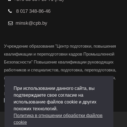
8 017 348-86-46
minsk@cpb.by
Учреждение образования "Центр подготовки, повышения
квалификации и переподготовки кадров Промышленной
Безопасности" Повышение квалификации руководящих
работников и специалистов, подготовка, переподготовка,
повышение квалификации и курсы целевого назначения.
Свидетельство о государственной регистрации
При использовании данного сайта, вы
№291361972 от 19.12.2022 г. Барановичи, Минск.
подтверждаете свое согласие на
использование файлов cookie и других
похожих технологий.
Политика в отношении обработки файлов
Создание сайтов
-
Сайтодром
cookie