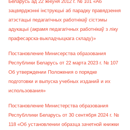
Беларусь ад 22 жнiўня 2012 г. № 101 «Аб
зацвярджэннi iнструкцыi аб парадку правядзення
атэстацыi педагагiчных работнiкаў сiстэмы
адукацыi (акрамя педагагiчных работнiкаў з лiку
прафесарска-выкладчыцкага складу)»
Постановление Минисерства образования
Республики Беларусь от 22 марта 2023 г. № 107
Об утверждении Положения о порядке
подготовки и выпуска учебных изданий и их
использования»
Постановление Министерства образования
Республлики Беларусь от 30 сентября 2024 г. №
118 «Об установлении образца зачетной книжки