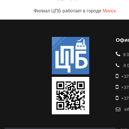
Филиал ЦПБ работает в городе
Минск.
Офис
8 
8 0
+37
+37
+37
in