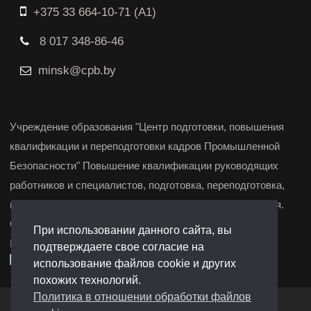
+375 33 664-10-71 (A1)
8 017 348-86-46
minsk@cpb.by
Учреждение образования "Центр подготовки, повышения
квалификации и переподготовки кадров Промышленной
Безопасности" Повышение квалификации руководящих
работников и специалистов, подготовка, переподготовка,
повышение квалификации и курсы целевого назначения.
Свидетельство о государственной регистрации
При использовании данного сайта, вы
№291361972 от 19.12.2022 г. Барановичи, Минск.
подтверждаете свое согласие на
использование файлов cookie и других
похожих технологий.
Политика в отношении обработки файлов
Создание сайтов
-
Сайтодром