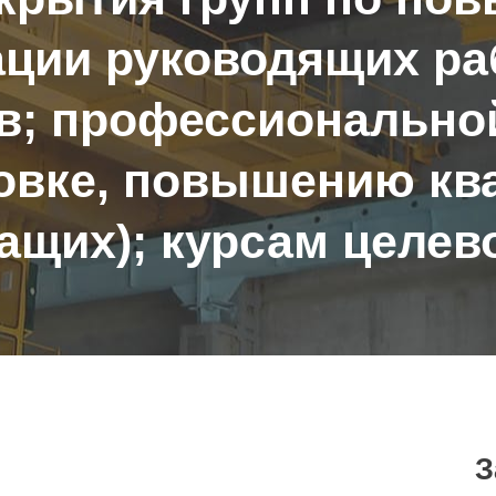
ции руководящих ра
в; профессиональной
овке, повышению к
ащих); курсам целев
З