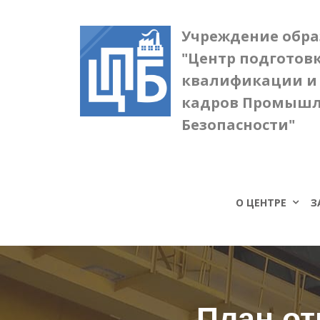
Учреждение обр
"Центр подготов
квалификации и
кадров Промыш
Безопасности"
О ЦЕНТРЕ
З
План о