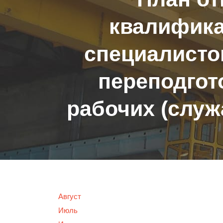
квалифика
специалисто
переподгот
рабочих (служ
Август
Июль