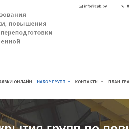
info@cpb.by
8
азования
ки, повышения
 переподготовки
ленной
АЯВКИ ОНЛАЙН
НАБОР ГРУПП
КОНТАКТЫ
ПЛАН-ГРА
ткрытия групп по по