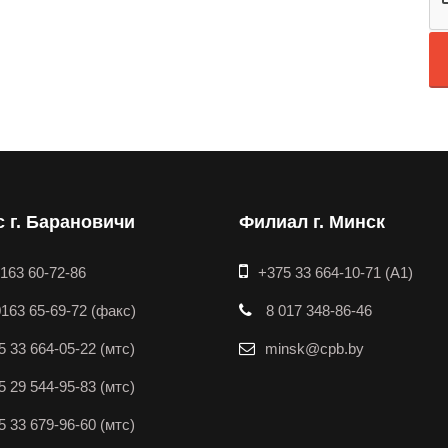
 г. Барановичи
Филиал г. Минск
0163 60-72-86
+375 33 664-10-71 (A1)
163 65-69-72 (факс)
8 017 348-86-46
5 33 664-05-22 (мтс)
minsk@cpb.by
5 29 544-95-83 (мтс)
5 33 679-96-60 (мтс)