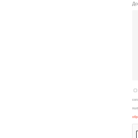
До
сог
пол
обр