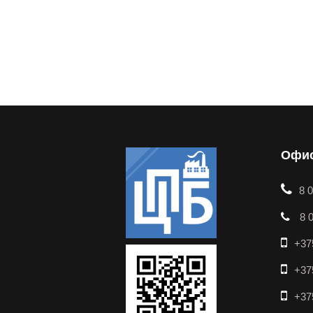
Офис
8 
8 0
+37
+37
+37