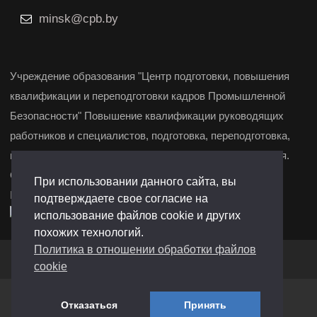
minsk@cpb.by
Учреждение образования "Центр подготовки, повышения
квалификации и переподготовки кадров Промышленной
Безопасности" Повышение квалификации руководящих
работников и специалистов, подготовка, переподготовка,
повышение квалификации и курсы целевого назначения.
Свидетельство о государственной регистрации
При использовании данного сайта, вы
№291361972 от 19.12.2022 г. Барановичи, Минск.
подтверждаете свое согласие на
использование файлов cookie и других
похожих технологий.
Политика в отношении обработки файлов
Создание сайтов
-
Сайтодром
cookie
Отказаться
Принять