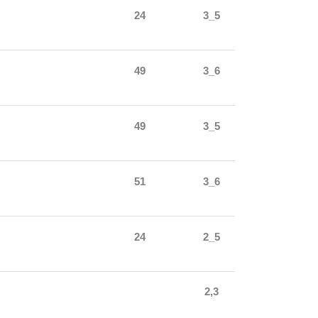
24
3_5
49
3_6
49
3_5
51
3_6
24
2_5
2,3