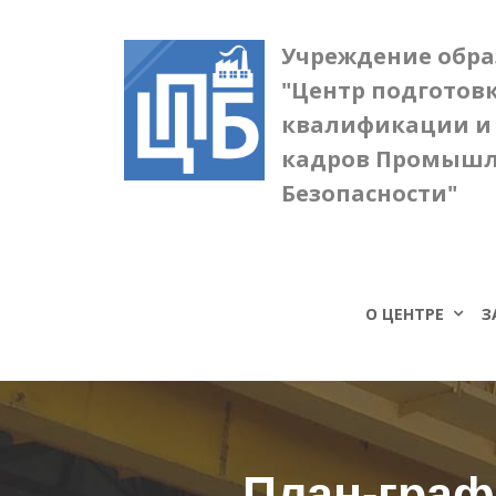
Учреждение обр
"Центр подготов
квалификации и
кадров Промыш
Безопасности"
О ЦЕНТРЕ
З
План-граф