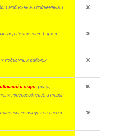
абот мобильными подъемными
36
емных рабочих платформ в
36
ых подъемных рабочих
36
соблений и тары
(лица,
60
тных приспособлений и тары)
ственных за выпуск на линию
36