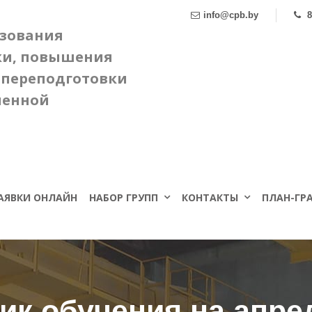
info@cpb.by
8
азования
ки, повышения
 переподготовки
ленной
АЯВКИ ОНЛАЙН
НАБОР ГРУПП
КОНТАКТЫ
ПЛАН-ГРА
ик обучения на апрел