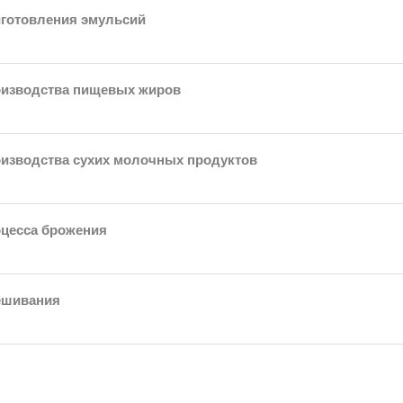
иготовления эмульсий
оизводства пищевых жиров
оизводства сухих молочных продуктов
оцесса брожения
ешивания