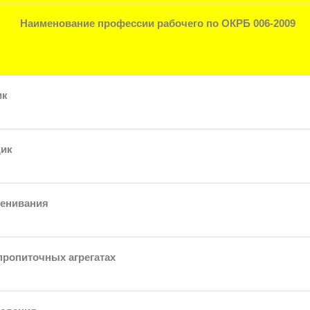
Наименование профессии рабочего по ОКРБ 006-2009
ик
ик
пенивания
пропиточных агрегатах