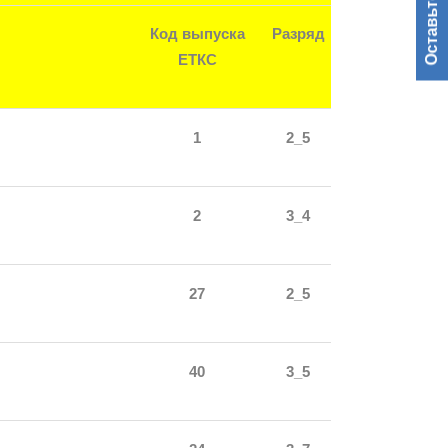
Оставьте заявку
Код выпуска
Разряд
ЕТКС
1
2_5
2
3_4
27
2_5
40
3_5