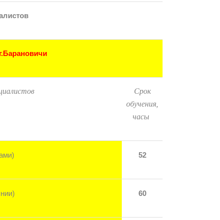
алистов
г.Барановичи
циалистов
Срок
обучения,
часы
ами)
52
нии)
60