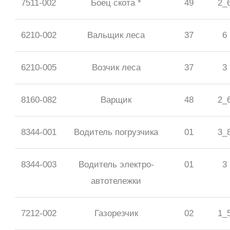
7511-002
Боец скота *
49
2_
6210-002
Вальщик леса
37
6
6210-005
Возчик леса
37
3
8160-082
Варщик
48
2_
8344-001
Водитель погрузчика
01
3_
8344-003
Водитель электро-
01
3
автотележки
7212-002
Газорезчик
02
1_