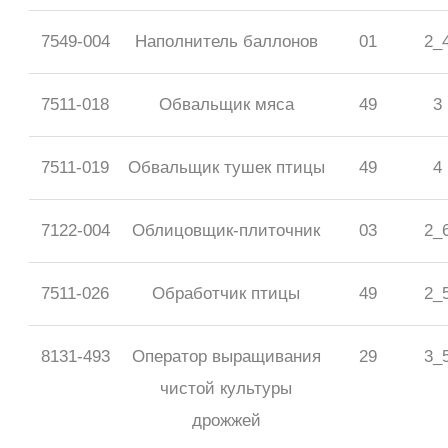
7549-004
Наполнитель баллонов
01
2_
7511-018
Обвальщик мяса
49
3
7511-019
Обвальщик тушек птицы
49
4
7122-004
Облицовщик-плиточник
03
2_
7511-026
Обработчик птицы
49
2_
8131-493
Оператор выращивания
29
3_
чистой культуры
дрожжей