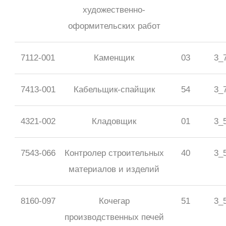
художественно-
оформительских работ
7112-001
Каменщик
03
3_
7413-001
Кабельщик-спайщик
54
3_
4321-002
Кладовщик
01
3_
7543-066
Контролер строительных
40
3_
материалов и изделий
8160-097
Кочегар
51
3_
производственных печей