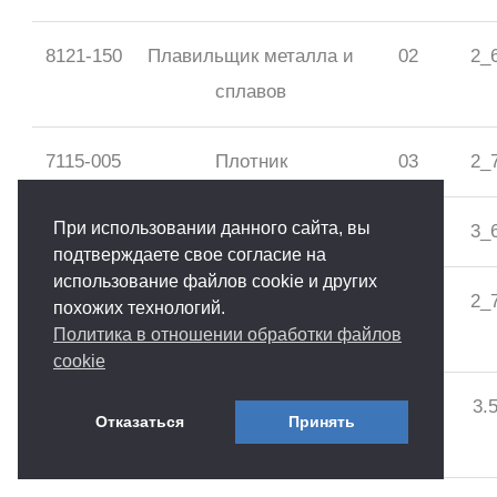
8121-150
Плавильщик металла и
02
2_
сплавов
7115-005
Плотник
03
2_
При использовании данного сайта, вы
7114-006
Плотник-бетонщик
03
3_
подтверждаете свое согласие на
использование файлов cookie и других
8141-067
Прессовщик-
31
2_
похожих технологий.
Политика в отношении обработки файлов
вулканизаторщик
cookie
8189-039
Прессовщик вторичного
63
3.
Отказаться
Принять
сырья