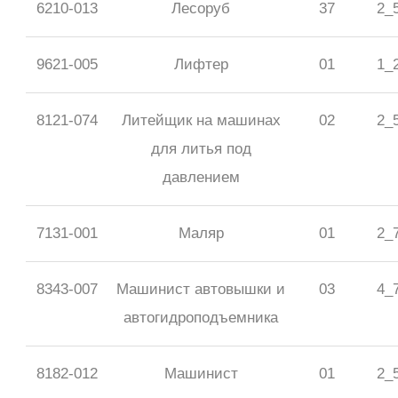
6210-013
Лесоруб
37
2_
9621-005
Лифтер
01
1_
8121-074
Литейщик на машинах
02
2_
для литья под
давлением
7131-001
Маляр
01
2_
8343-007
Машинист автовышки и
03
4_
автогидроподъемника
8182-012
Машинист
01
2_