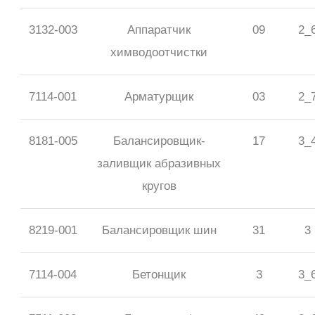
3132-003
Аппаратчик
09
2_
химводоотчистки
7114-001
Арматурщик
03
2_
8181-005
Балансировщик-
17
3_
заливщик абразивных
кругов
8219-001
Балансировщик шин
31
3
7114-004
Бетонщик
3
3_