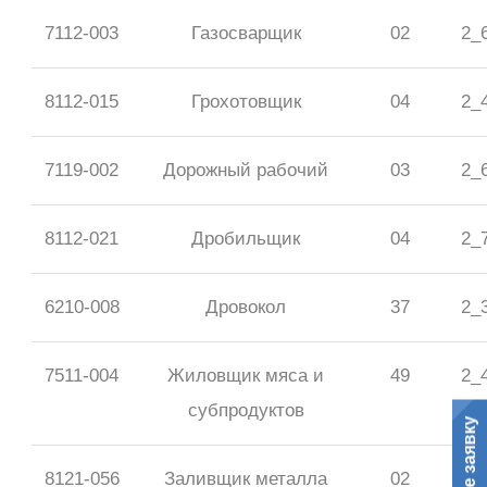
7112-003
Газосварщик
02
2_
8112-015
Грохотовщик
04
2_
7119-002
Дорожный рабочий
03
2_
8112-021
Дробильщик
04
2_
6210-008
Дровокол
37
2_
7511-004
Жиловщик мяса и
49
2_
субпродуктов
8121-056
Заливщик металла
02
2_