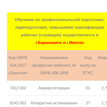
Обучение по профессиональной подготовке,
переподготовке, повышению квалификации
рабочих (служащих) осуществляется в
г.Барановичи и г.Минске
Код ОКРБ
Наименование
Код
Разр
014-2017
профессии рабочего по
выпуска
«Занятия»
ОКРБ 006-2009
ЕТКС
7412-002
Аккумуляторщик
01
2_
8142-001
Аппаратчик вспенивания
27
2_