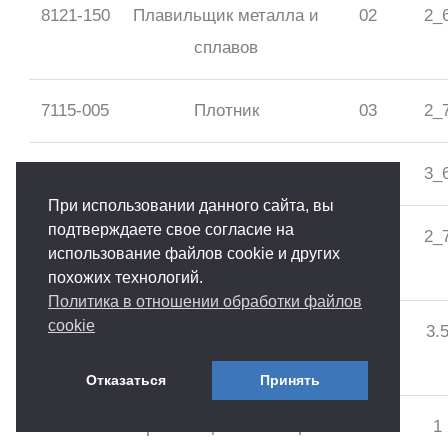
8121-150
Плавильщик металла и
02
2_
сплавов
7115-005
Плотник
03
2_
7114-006
Плотник-бетонщик
03
3_
При использовании данного сайта, вы
подтверждаете свое согласие на
8141-067
Прессовщик-
31
2_
использование файлов cookie и других
вулканизаторщик
похожих технологий.
Политика в отношении обработки файлов
cookie
8189-039
Прессовщик вторичного
63
3.
сырья
Отказаться
Принять
8160-192
Прессовщик отжимщик
48
1