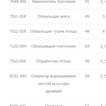
7549-004
Наполнитель баллонов
01
2_
7511-018
Обвальщик мяса
49
3
7511-019
Обвальщик тушек птицы
49
4
7122-004
Облицовщик-плиточник
03
2_
7511-026
Обработчик птицы
49
2_
8131-493
Оператор выращивания
29
3_
чистой культуры
дрожжей