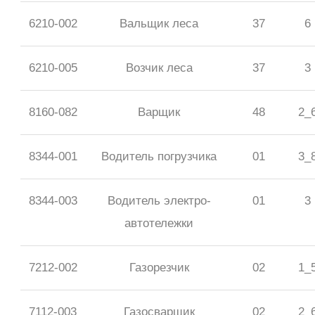
6210-002
Вальщик леса
37
6
6210-005
Возчик леса
37
3
8160-082
Варщик
48
2_
8344-001
Водитель погрузчика
01
3_
8344-003
Водитель электро-
01
3
автотележки
7212-002
Газорезчик
02
1_
7112-003
Газосварщик
02
2_