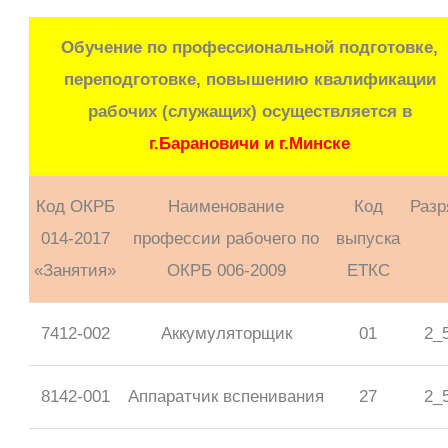
Обучение по профессиональной подготовке,
переподготовке, повышению квалификации
рабочих (служащих) осуществляется в
г.Барановичи и г.Минске
Код ОКРБ
Наименование
Код
Разр
014-2017
профессии рабочего по
выпуска
«Занятия»
ОКРБ 006-2009
ЕТКС
7412-002
Аккумуляторщик
01
2_
8142-001
Аппаратчик вспенивания
27
2_