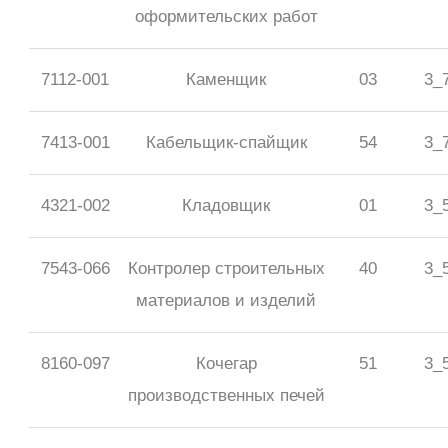
оформительских работ
7112-001
Каменщик
03
3_
7413-001
Кабельщик-спайщик
54
3_
4321-002
Кладовщик
01
3_
7543-066
Контролер строительных
40
3_
материалов и изделий
8160-097
Кочегар
51
3_
производственных печей