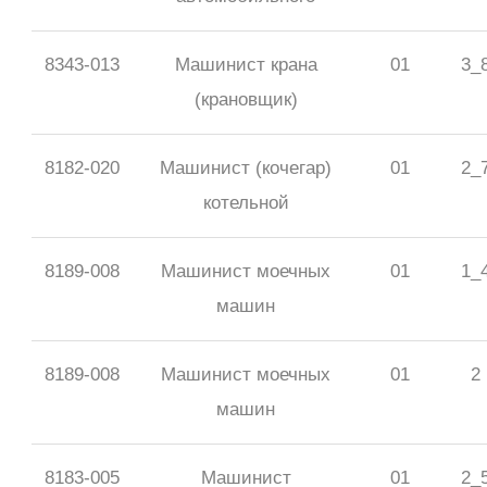
8343-013
Машинист крана
01
3_
(крановщик)
8182-020
Машинист (кочегар)
01
2_
котельной
8189-008
Машинист моечных
01
1_
машин
8189-008
Машинист моечных
01
2
машин
8183-005
Машинист
01
2_