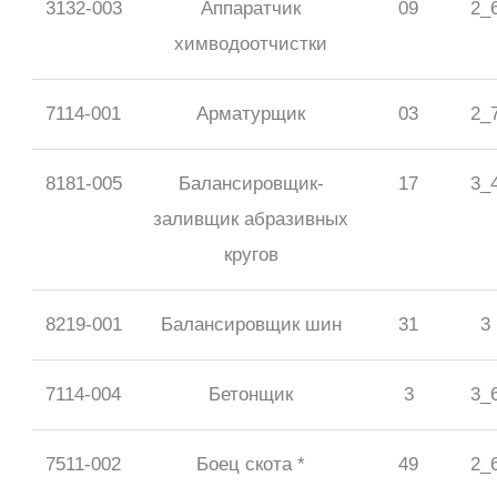
3132-003
Аппаратчик
09
2_
химводоотчистки
7114-001
Арматурщик
03
2_
8181-005
Балансировщик-
17
3_
заливщик абразивных
кругов
8219-001
Балансировщик шин
31
3
7114-004
Бетонщик
3
3_
7511-002
Боец скота *
49
2_