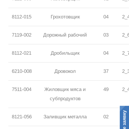
8112-015
Грохотовщик
04
2_
7119-002
Дорожный рабочий
03
2_
8112-021
Дробильщик
04
2_
6210-008
Дровокол
37
2_
7511-004
Жиловщик мяса и
49
2_
субпродуктов
8121-056
Заливщик металла
02
2_