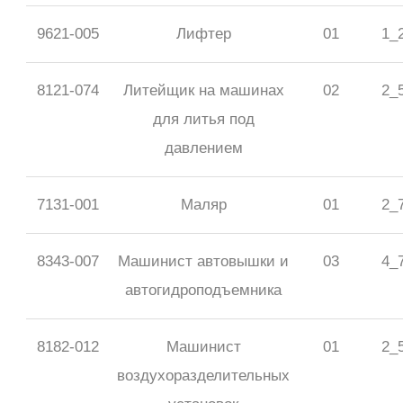
9621-005
Лифтер
01
1_
8121-074
Литейщик на машинах
02
2_
для литья под
давлением
7131-001
Маляр
01
2_
8343-007
Машинист автовышки и
03
4_
автогидроподъемника
8182-012
Машинист
01
2_
воздухоразделительных