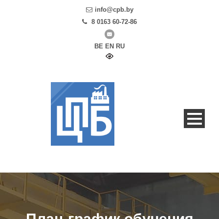
info@cpb.by
8 0163 60-72-86
BE
EN
RU
План-график обучения