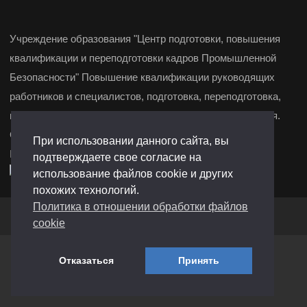
Учреждение образования "Центр подготовки, повышения
квалификации и переподготовки кадров Промышленной
Безопасности" Повышение квалификации руководящих
работников и специалистов, подготовка, переподготовка,
повышение квалификации и курсы целевого назначения.
Свидетельство о государственной регистрации
При использовании данного сайта, вы
№291361972 от 19.12.2022 г. Барановичи, Минск.
подтверждаете свое согласие на
использование файлов cookie и других
похожих технологий.
Политика в отношении обработки файлов
Создание сайтов
-
Сайтодром
cookie
Отказаться
Принять